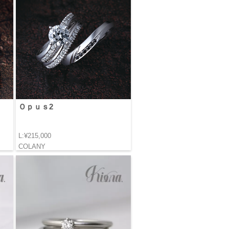
Ｏｐｕｓ2
L:¥215,000
COLANY