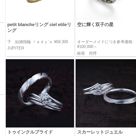
petit blancheリング ciel etileリ
空に輝く双子の星
ング
下 結婚指輪 ｌａｄｙ’ｓ:¥69,300
オーダーメイドにつき参考価格:
¥100,000～
JUPITER
銀座 尚呼
トゥインクルブライド
スカーレットジュエル