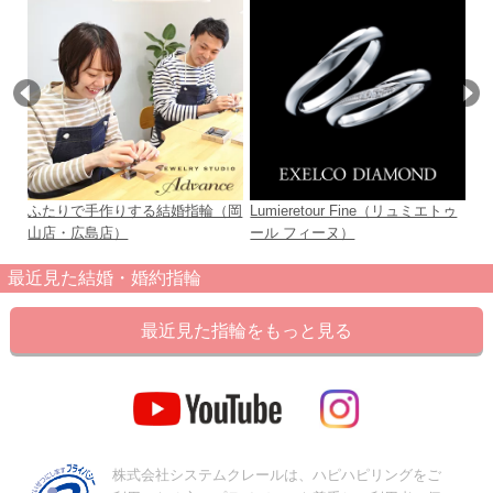
ふたりで手作りする結婚指輪（岡
Lumieretour Fine（リュミエトゥ
co
山店・広島店）
ール フィーヌ）
最近見た結婚・婚約指輪
最近見た指輪をもっと見る
株式会社システムクレールは、ハピハピリングをご