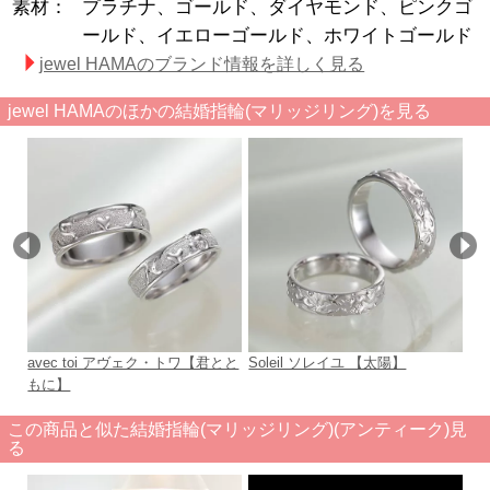
素材：
プラチナ、ゴールド、ダイヤモンド、ピンクゴ
ールド、イエローゴールド、ホワイトゴールド
jewel HAMAのブランド情報を詳しく見る
jewel HAMAのほかの結婚指輪(マリッジリング)を見る
avec toi アヴェク・トワ【君とと
Soleil ソレイユ 【太陽】
【
もに】
この商品と似た結婚指輪(マリッジリング)(アンティーク)見
る