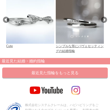
Cute
シンプルな形にパヴェセッティン
シ
グの結婚指輪
と
最近見た結婚・婚約指輪
最近見た指輪をもっと見る
株式会社システムクレールは、ハピハピリングをご