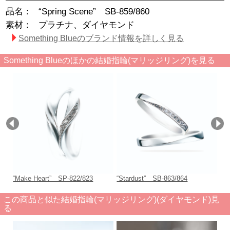
品名：
“Spring Scene” SB-859/860
素材：
プラチナ、ダイヤモンド
Something Blueのブランド情報を詳しく見る
Something Blueのほかの結婚指輪(マリッジリング)を見る
“Make Heart” SP-822/823
“Stardust” SB-863/864
SP
この商品と似た結婚指輪(マリッジリング)(ダイヤモンド)見
る