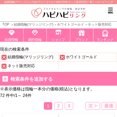
結婚指輪(マリッジリング)(ホワイトゴールド&#12539;ネット販売対応)一覧 | ハピハピリング
TOP
結婚指輪(マリッジリング)
ホワイトゴールド
ネット販売対応
結婚指輪
婚約指輪
ショップ
ブランド
ランキング
現在の検索条件
結婚指輪(マリッジリング)
ホワイトゴールド
ネット販売対応
検索条件を追加する
※表示価格は指輪一本分の価格(税込)となります。
72 件中
/
1～ 24
件
1
2
3
次 >
最後