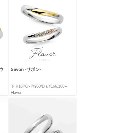
グウ
Savon -サボン-
下 K18PG×Pt950/Dia:¥166,100～
Flavor