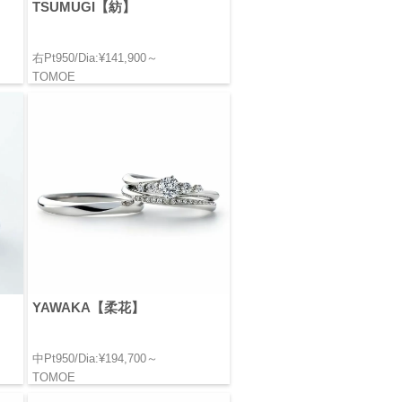
TSUMUGI【紡】
右Pt950/Dia:¥141,900～
TOMOE
YAWAKA【柔花】
中Pt950/Dia:¥194,700～
TOMOE