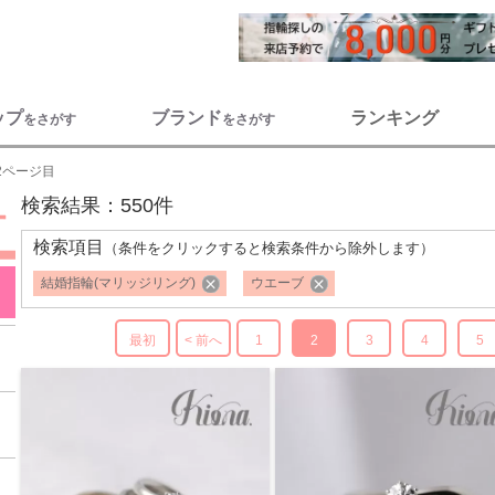
ップ
ブランド
ランキング
をさがす
をさがす
2ページ目
検索結果：550件
検索項目
（条件をクリックすると検索条件から除外します）
結婚指輪(マリッジリング)
ウエーブ
最初
< 前へ
1
2
3
4
5