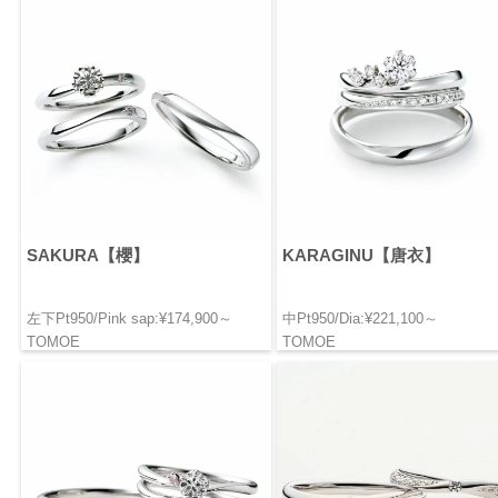
SAKURA【櫻】
KARAGINU【唐衣】
左下Pt950/Pink sap:¥174,900～
中Pt950/Dia:¥221,100～
TOMOE
TOMOE