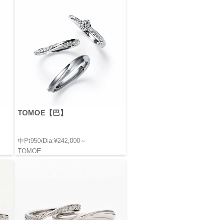
TOMOE【巴】
中Pt950/Dia:¥242,000～
TOMOE