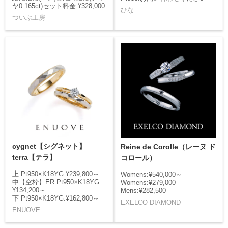
ヤ0.165ct)セット料金:¥328,000
ひな
ついぶ工房
cygnet【シグネット】
Reine de Corolle（レーヌ ド
terra【テラ】
コロール）
上 Pt950×K18YG:¥239,800～
Womens:¥540,000～
中【空枠】ER Pt950×K18YG:
Womens:¥279,000
¥134,200～
Mens:¥282,500
下 Pt950×K18YG:¥162,800～
EXELCO DIAMOND
ENUOVE