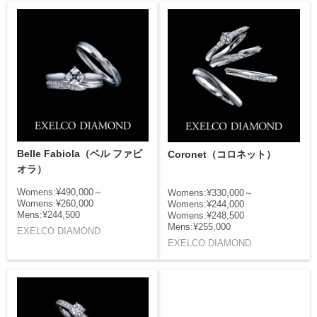
Belle Fabiola（ベル ファビ
Coronet（コロネット）
オラ）
Womens:¥490,000～
Womens:¥330,000～
Womens:¥260,000
Womens:¥244,000
Mens:¥244,500
Womens:¥248,500
Mens:¥255,000
EXELCO DIAMOND
EXELCO DIAMOND