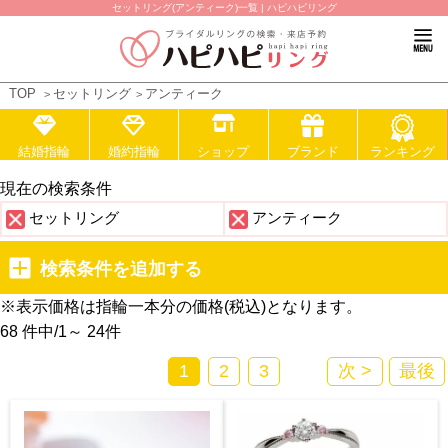
セットリング(アンティーク)一覧 | ハピハピリング
TOP
セットリング
アンティーク
結婚指輪
婚約指輪
ショップ
ブランド
ランキング
現在の検索条件
セットリング
アンティーク
検索条件を追加する
※表示価格は指輪一本分の価格(税込)となります。
68 件中
/
1～ 24
件
1
2
3
次 >
最後