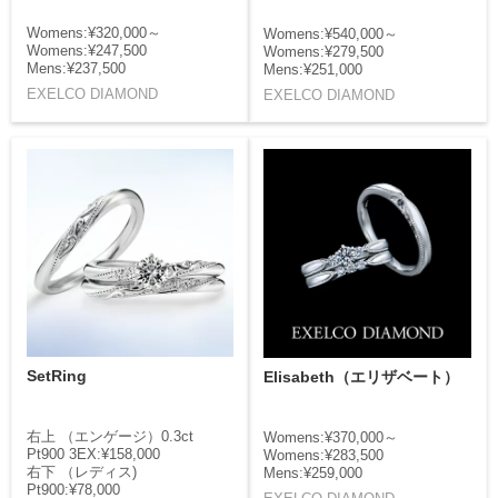
Womens:¥320,000～
Womens:¥540,000～
Womens:¥247,500
Womens:¥279,500
Mens:¥237,500
Mens:¥251,000
EXELCO DIAMOND
EXELCO DIAMOND
SetRing
Elisabeth（エリザベート）
右上 （エンゲージ）0.3ct
Womens:¥370,000～
Pt900 3EX:¥158,000
Womens:¥283,500
右下 （レディス)
Mens:¥259,000
Pt900:¥78,000