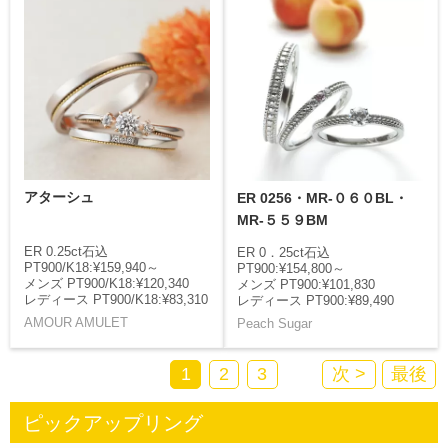
アターシュ
ER 0256・MR-０６０BL・
MR-５５９BM
ER 0.25ct石込
ER 0．25ct石込
PT900/K18:¥159,940～
PT900:¥154,800～
メンズ PT900/K18:¥120,340
メンズ PT900:¥101,830
レディース PT900/K18:¥83,310
レディース PT900:¥89,490
AMOUR AMULET
Peach Sugar
1
2
3
次 >
最後
ピックアップリング