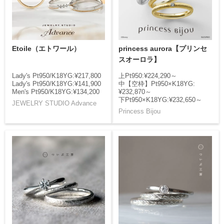
Etoile（エトワール）
princess aurora【プリンセ
スオーロラ】
Lady's Pt950/K18YG:¥217,800
上Pt950:¥224,290～
Lady's Pt950/K18YG:¥141,900
中【空枠】Pt950×K18YG:
Men's Pt950/K18YG:¥134,200
¥232,870～
下Pt950×K18YG:¥232,650～
JEWELRY STUDIO Advance
Princess Bijou