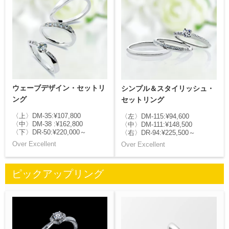
ウェーブデザイン・セットリ
シンプル＆スタイリッシュ・
ング
セットリング
〈上〉DM-35:¥107,800
〈左〉DM-115:¥94,600
〈中〉DM-38 :¥162,800
〈中〉DM-111:¥148,500
〈下〉DR-50:¥220,000～
〈右〉DR-94:¥225,500～
Over Excellent
Over Excellent
ピックアップリング