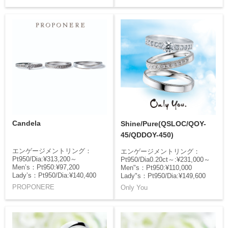
Candela
Shine/Pure(QSLOC/QOY-
45/QDDOY-450)
エンゲージメントリング：
エンゲージメントリング：
Pt950/Dia:¥313,200～
Pt950/Dia0.20ct～:¥231,000～
Men’s：Pt950:¥97,200
Men"s：Pt950:¥110,000
Lady’s：Pt950/Dia:¥140,400
Lady"s：Pt950/Dia:¥149,600
PROPONERE
Only You