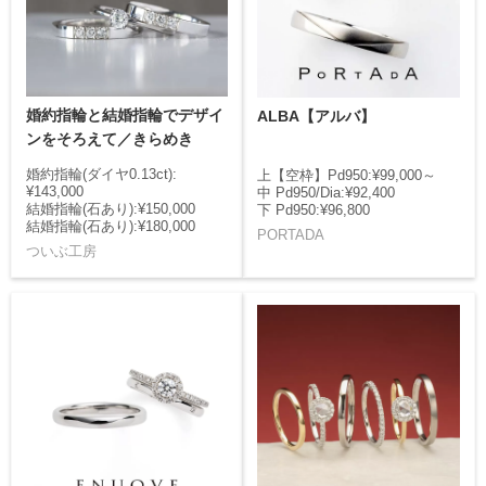
婚約指輪と結婚指輪でデザイ
ALBA【アルバ】
ンをそろえて／きらめき
婚約指輪(ダイヤ0.13ct):
上【空枠】Pd950:¥99,000～
¥143,000
中 Pd950/Dia:¥92,400
結婚指輪(石あり):¥150,000
下 Pd950:¥96,800
結婚指輪(石あり):¥180,000
PORTADA
ついぶ工房