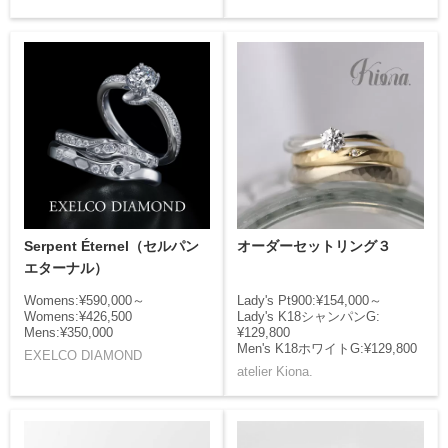
Serpent Éternel（セルパン
オーダーセットリング３
エターナル）
Womens:¥590,000～
Lady's Pt900:¥154,000～
Womens:¥426,500
Lady's K18シャンパンG:
Mens:¥350,000
¥129,800
Men's K18ホワイトG:¥129,800
EXELCO DIAMOND
atelier Kiona.