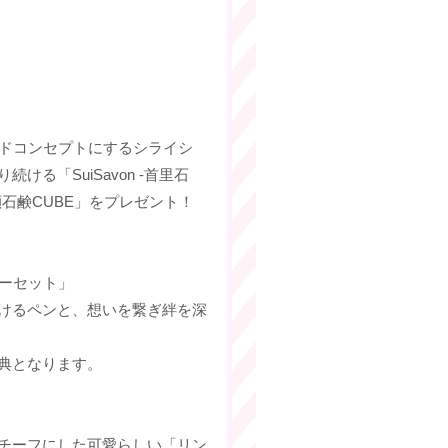
ンドコンセプトにするシライシ
る「SuiSavon -首里石
石鹸CUBE」をプレゼント！
ターセット」
けるペンと、想いを繋ぎ絆を深
典となります。
チーフにした可愛らしい「リン