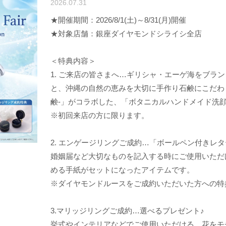
2026.07.31
★開催期間：2026/8/1(土)～8/31(月)開催
★対象店舗：銀座ダイヤモンドシライシ全店
＜特典内容＞
1. ご来店の皆さまへ…ギリシャ・エーゲ海をブラ
と、沖縄の自然の恵みを大切に手作り石鹸にこだわり続け
鹸-」がコラボした、「ボタニカルハンドメイド洗顔
※初回来店の方に限ります。
2. エンゲージリングご成約…「ボールペン付きレ
婚姻届など大切なものを記入する時にご使用いただ
める手紙がセットになったアイテムです。
※ダイヤモンドルースをご成約いただいた方への特
3.マリッジリングご成約…選べるプレゼント♪
挙式やインテリアなどでご使用いただける、花をモ