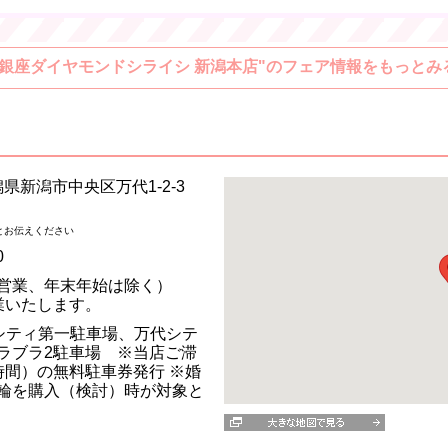
"銀座ダイヤモンドシライシ 新潟本店"のフェア情報をもっとみ
新潟県新潟市中央区万代1-2-3
とお伝えください
0
営業、年末年始は除く）
営業いたします。
シティ第一駐車場、万代シテ
ラブラ2駐車場 ※当店ご滞
時間）の無料駐車券発行 ※婚
輪を購入（検討）時が対象と