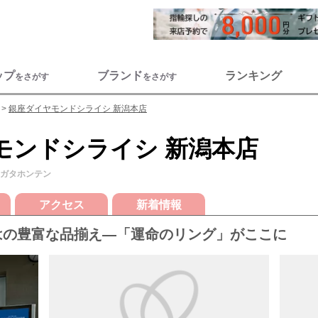
ップ
ブランド
ランキング
をさがす
をさがす
銀座ダイヤモンドシライシ 新潟本店
モンドシライシ 新潟本店
イガタホンテン
アクセス
新着情報
はの豊富な品揃え―「運命のリング」がここに