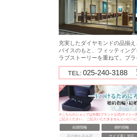
充実したダイヤモンドの品揃え
バイスのもと、フィッティング
ラブストーリーを重ねて。ブラ
025-240-3188
TEL:
※こちらのショップは外部(ブランド公式)サイト
ご記入ください。 ご記入いただきませんとハピハ
結婚指輪
婚約指輪
石の持ち込み可
サイズ直し対応