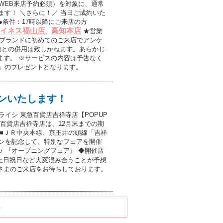
※WEB来店予約必須）を対象に、通常
します！ ＼さらに！／ 当日ご成約いた
●条件：17時以降にご来店の方
イネス福山店
高知本店
、
★営業
当ブランドに初めてのご来店でアンケ
典との併用は致しかねます。あらかじ
ます。 ※サービスの内容は予告なく
分」のプレゼントとなります。
ンいたします！
イシ 東急百貨店吉祥寺店【POPUP
東急百貨店吉祥寺店は、12月末までの期
580 ■ＪＲ中央本線、京王井の頭線「吉祥
プンを記念して、特別なフェアを開催
 『オープニングフェア』 ◆開催店
） 土日祝日など大変混み合うことが予想
さまのご来店をお待ちしております。
る