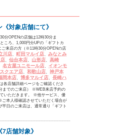
ン《対象店舗にて》
0分OPENの店舗は12時30分ま
ころ、1,000円分UPの「ギフトカ
でにご来店の方（※11時30分OPENの店
立川店
町田マルイ店
みなとみ
、
、
ナ店
仙台本店
山形店
高崎
、
、
、
名古屋ユニモール店
イオンモ
、
、
スクエア店
和歌山店
神戸本
、
、
福岡本店
博多マルイ店
長崎ハ
、
、
は各店舗詳細ページをご確認くださ
0分までのご来店） ※WEB来店予約の
ていただきます。 ※他サービス、優
※ご本人様確認させていただく場合が
び平日のご来店は、通常通り「ギフト
《7店舗対象》