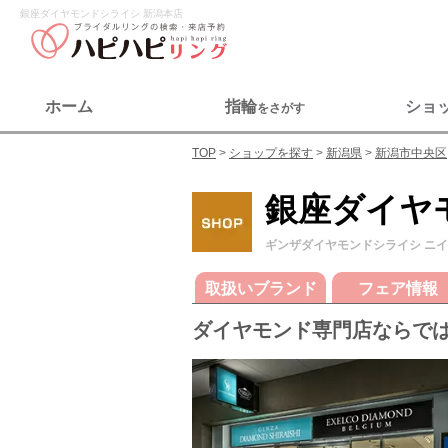
銀座ダイヤモンドシライシ 新潟本店
ホーム
指輪
ショ
をさがす
TOP
ショップを探す
新潟県
新潟市中央区
銀座ダイヤ
ギンザダイヤモンドシライシ ニ
取扱いブランド
フェア情報
ダイヤモンド専門店ならで