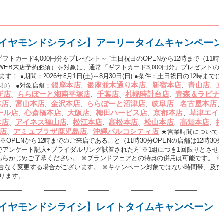
イヤモンドシライシ】アーリータイムキャンペー
カード4,000円分をプレゼント～ “土日祝日のOPENから12時まで（11時3
EB来店予約必須）を対象に、通常「ギフトカード3,000円分」プレゼントのと
す！ ●期間：2026年8月1日(土)～8月30日(日) ●条件：土日祝日の12時ま
銀座本店
銀座並木通り本店
新宿本店
青山店
必須） ●対象店舗：
、
、
、
、
ザ店
ららぽーと湘南平塚店
千葉店
札幌時計台店
青森＆ラビ
、
、
、
、
本店
富山本店
金沢本店
ららぽーと沼津店
岐阜店
名古屋本店
、
、
、
、
、
ール店
心斎橋本店
大阪店
梅田ハービス店
京都本店
草津エイ
、
、
、
、
、
本店
アイネス福山店
松江本店
高松本店
松山本店
高知本店
、
、
、
、
、
、
店
アミュプラザ鹿児島店
沖縄パルコシティ店
、
、
★営業時間について
OPENから12時までのご来店であること（11時30分OPENの店舗は12時3
アンケート記入+ブライダルリング試着された方 ※1組につき1回限りとさせ
あらかじめご了承ください。 ※ブランドフェアとの特典の併用は可能です。 
予告なく変更する場合がございます。 ※キャンペーン対象ではない時間帯、及
なります。
イヤモンドシライシ】レイトタイムキャンペーン