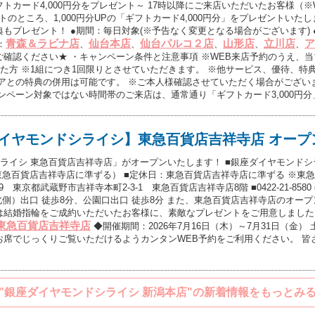
トカード4,000円分をプレゼント～ 17時以降にご来店いただいたお客様（
ントのところ、1,000円分UPの「ギフトカード4,000円分」をプレゼントいた
もプレゼント！ ●期間：毎日対象(※予告なく変更となる場合がございます) 
青森＆ラビナ店
仙台本店
仙台パルコ２店
山形店
立川店
ア
：
、
、
、
、
、
確認ください★ ・キャンペーン条件と注意事項 ※WEB来店予約のうえ、
た方 ※1組につき1回限りとさせていただきます。 ※他サービス、優待、特
アとの特典の併用は可能です。 ※ご本人様確認させていただく場合がござい
ンペーン対象ではない時間帯のご来店は、通常通り「ギフトカード3,000円
イヤモンドシライシ】東急百貨店吉祥寺店 オープ
シライシ 東急百貨店吉祥寺店」がオープンいたします！ ■銀座ダイヤモンドシラ
:00（東急百貨店吉祥寺店に準ずる） ■定休日：東急百貨店吉祥寺店に準ずる ※
19 東京都武蔵野市吉祥寺本町2-3-1 東急百貨店吉祥寺店8階 ■0422-21-8
北側）出口 徒歩8分、公園口出口 徒歩8分 また、東急百貨店吉祥寺店のオー
結婚指輪をご成約いただいたお客様に、素敵なプレゼントをご用意しました♪
東急百貨店吉祥寺店
◆開催期間：2026年7月16日（木）～7月31日（金
お席でじっくりご覧いただけるようカンタンWEB予約をご利用ください。 皆
"銀座ダイヤモンドシライシ 新潟本店"の新着情報をもっとみ