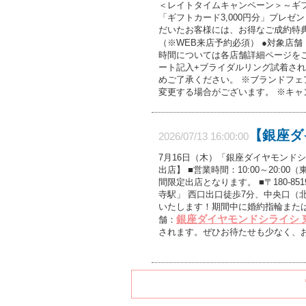
＜レイトタイムキャンペーン＞～ギフ
「ギフトカード3,000円分」プレゼ
だいたお客様には、お得なご成約特典
（※WEB来店予約必須） ●対象店舗
時間については各店舗詳細ページをご
ート記入+ブライダルリング試着され
めご了承ください。 ※ブランドフェ
変更する場合がございます。 ※キャ
【銀座ダ
2026/07/13 16:00:00
7月16日（木）「銀座ダイヤモンド
出店】 ■営業時間：10:00～20
間限定出店となります。 ■〒180-85
寺駅」 西口出口徒歩7分、中央口（
いたします！期間中に婚約指輪または
銀座ダイヤモンドシライシ 
舗：
されます。ぜひお待たせも少なく、