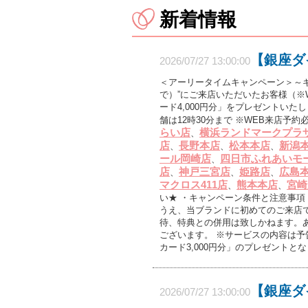
新着情報
【銀座ダ
2026/07/27 13:00:00
＜アーリータイムキャンペーン＞～ギフト
で）”にご来店いただいたお客様（※W
ード4,000円分」をプレゼントいたしま
舗は12時30分まで ※WEB来店予約
らい店
横浜ランドマークプラ
、
店
長野本店
松本本店
新潟
、
、
、
ール岡崎店
四日市ふれあいモ
、
店
神戸三宮店
姫路店
広島
、
、
、
マクロス411店
熊本本店
宮崎
、
、
い★ ・キャンペーン条件と注意事項 ※
うえ、当ブランドに初めてのご来店で
待、特典との併用は致しかねます。
ございます。 ※サービスの内容は
カード3,000円分」のプレゼントと
【銀座ダ
2026/07/27 13:00:00