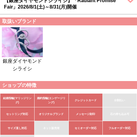
【銀座ダイヤモンドシライシ】「Radiant Promise
Fair」2026/8/1(土)～8/31(月)開催
取扱いブランド
銀座ダイヤモンド
シライシ
ショップの特徴
結婚指輪(マリッジリン
婚約指輪(エンゲージリ
クレジットカード
分割払い
グ)
ング)
セットリング対応
オリジナルブランド
メッセージ刻印
石の持ち込み可
サイズ直し対応
ネット販売有
セミオーダー対応
フルオーダー対応