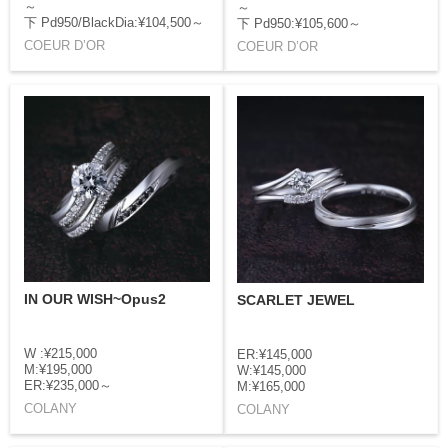
～
～
下 Pd950/BlackDia:¥104,500～
下 Pd950:¥105,600～
COEUR D’OR
COEUR D’OR
IN OUR WISH~Opus2
SCARLET JEWEL
W :¥215,000
ER:¥145,000
M:¥195,000
W:¥145,000
ER:¥235,000～
M:¥165,000
COLANY
COLANY