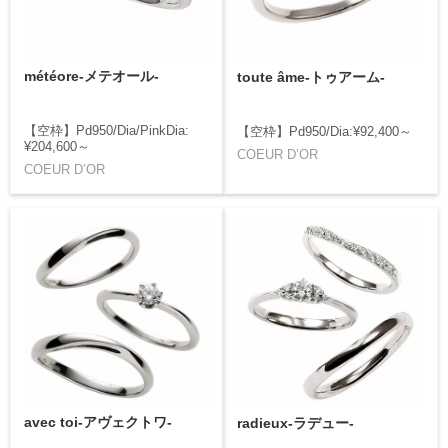
météore-メテオール-
toute âme-トゥアーム-
【空枠】Pd950/Dia/PinkDia:
【空枠】Pd950/Dia:¥92,400～
¥204,600～
COEUR D’OR
COEUR D’OR
avec toi-アヴェクトワ-
radieux-ラデュー-