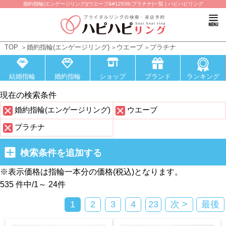
婚約指輪(エンゲージリング)(ウエーブ&#12539;プラチナ)一覧 | ハピハピリング
TOP
婚約指輪(エンゲージリング)
ウエーブ
プラチナ
結婚指輪
婚約指輪
ショップ
ブランド
ランキング
現在の検索条件
婚約指輪(エンゲージリング)
ウエーブ
プラチナ
検索条件を追加する
※表示価格は指輪一本分の価格(税込)となります。
535 件中
/
1～ 24
件
1
2
3
4
23
次 >
最後