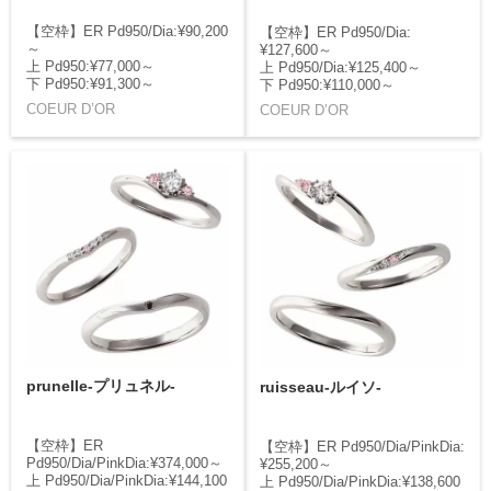
【空枠】ER Pd950/Dia:¥90,200
【空枠】ER Pd950/Dia:
～
¥127,600～
上 Pd950:¥77,000～
上 Pd950/Dia:¥125,400～
下 Pd950:¥91,300～
下 Pd950:¥110,000～
COEUR D’OR
COEUR D’OR
prunelle-プリュネル-
ruisseau-ルイソ-
【空枠】ER
【空枠】ER Pd950/Dia/PinkDia:
Pd950/Dia/PinkDia:¥374,000～
¥255,200～
上 Pd950/Dia/PinkDia:¥144,100
上 Pd950/Dia/PinkDia:¥138,600