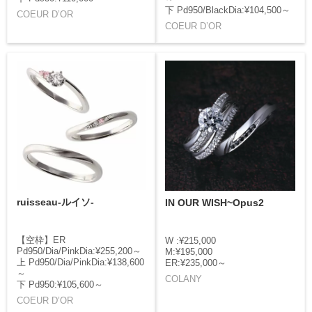
下 Pd950/BlackDia:¥104,500～
COEUR D’OR
COEUR D’OR
ruisseau-ルイソ-
IN OUR WISH~Opus2
【空枠】ER
W :¥215,000
Pd950/Dia/PinkDia:¥255,200～
M:¥195,000
上 Pd950/Dia/PinkDia:¥138,600
ER:¥235,000～
～
COLANY
下 Pd950:¥105,600～
COEUR D’OR