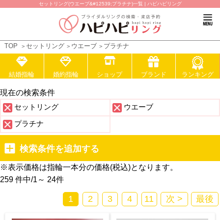
セットリング(ウエーブ&#12539;プラチナ)一覧 | ハピハピリング
TOP
セットリング
ウエーブ
プラチナ
結婚指輪
婚約指輪
ショップ
ブランド
ランキング
現在の検索条件
セットリング
ウエーブ
プラチナ
検索条件を追加する
※表示価格は指輪一本分の価格(税込)となります。
259 件中
/
1～ 24
件
1
2
3
4
11
次 >
最後