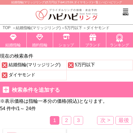
結婚指輪(マリッジリング)(5万円以下&#12539;ダイヤモンド)一覧 | ハピハピリング
TOP
結婚指輪(マリッジリング)
5万円以下
ダイヤモンド
結婚指輪
婚約指輪
ショップ
ブランド
ランキング
現在の検索条件
結婚指輪(マリッジリング)
5万円以下
ダイヤモンド
検索条件を追加する
※表示価格は指輪一本分の価格(税込)となります。
54 件中
/
1～ 24
件
1
2
3
次 >
最後