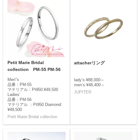
Petit Marie Bridal
attacherリング
collection PM-55 PM-56
Men"s
lady’s:¥88,000～
品番：PM-55
men’s:¥48,400～
マテリアル：Pt950:¥49,500
JUPITER
Ladies’
品番：PM-56
マテリアル ：Pt950 Diamond:
¥49,500
Petit Marie Bridal collection