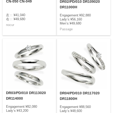
CN-050 CN-049
DR02/PD/010 DR109020
DR11000H
左：:¥41,040
Engagement:¥92,880
右：:¥49,680
Lady’s:¥56,160
Men’s:¥49,680
nocur
Passage
DR03/PD/010 DR113020
DR04/PD/010 DR117020
DR114000
DR11800H
Engagement:¥82,080
Engagement:¥88,560
Lady’s:¥43,200
Lady’s:¥48,600