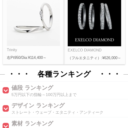
Trinity
EXELCO DIAMOND
右Pt950/Dia:¥114,400～
（フルエタニティ）:¥626,000～
・・・ 各種ランキング ・・・
値段 ランキング
5万円以下の指輪～100万円以上まで
デザイン ランキング
ストレート・ウェーブ・エタニティ・アンティーク
素材 ランキング