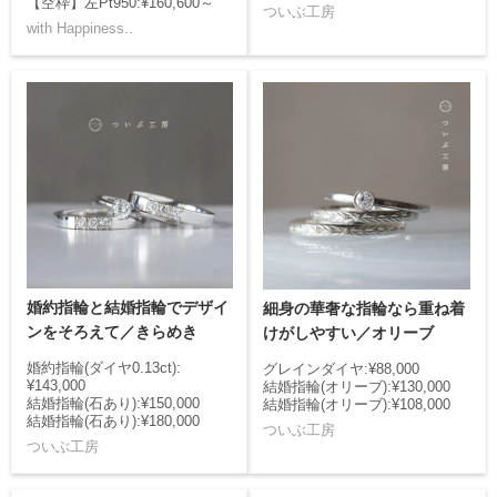
【空枠】左Pt950:¥160,600～
ついぶ工房
with Happiness..
婚約指輪と結婚指輪でデザイ
細身の華奢な指輪なら重ね着
ンをそろえて／きらめき
けがしやすい／オリーブ
婚約指輪(ダイヤ0.13ct):
グレインダイヤ:¥88,000
¥143,000
結婚指輪(オリーブ):¥130,000
結婚指輪(石あり):¥150,000
結婚指輪(オリーブ):¥108,000
結婚指輪(石あり):¥180,000
ついぶ工房
ついぶ工房