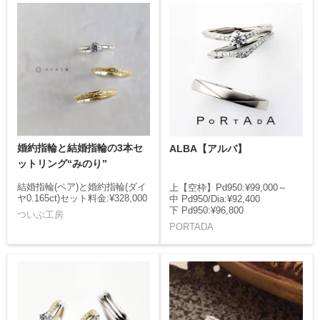
婚約指輪と結婚指輪の3本セ
ALBA【アルバ】
ットリング“みのり”
結婚指輪(ペア)と婚約指輪(ダイ
上【空枠】Pd950:¥99,000～
ヤ0.165ct)セット料金:¥328,000
中 Pd950/Dia:¥92,400
下 Pd950:¥96,800
ついぶ工房
PORTADA