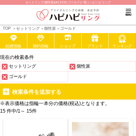
セットリング(個性派&#12539;ゴールド)一覧 | ハピハピリング
TOP
セットリング
個性派
ゴールド
結婚指輪
婚約指輪
ショップ
ブランド
ランキング
現在の検索条件
セットリング
個性派
ゴールド
検索条件を追加する
※表示価格は指輪一本分の価格(税込)となります。
15 件中
/
1～ 15
件