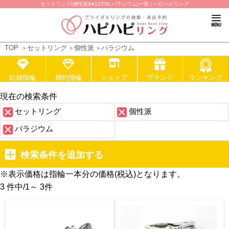
セットリング(個性派&#12539;パラジウム)一覧 | ハピハピリング
TOP
セットリング
個性派
パラジウム
結婚指輪
婚約指輪
ショップ
ブランド
ランキング
現在の検索条件
セットリング
個性派
パラジウム
検索条件を追加する
※表示価格は指輪一本分の価格(税込)となります。
3 件中
/
1～ 3
件