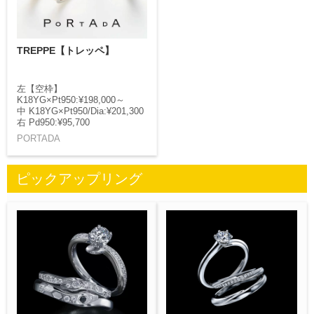
TREPPE【トレッペ】
左【空枠】
K18YG×Pt950:¥198,000～
中 K18YG×Pt950/Dia:¥201,300
右 Pd950:¥95,700
PORTADA
ピックアップリング