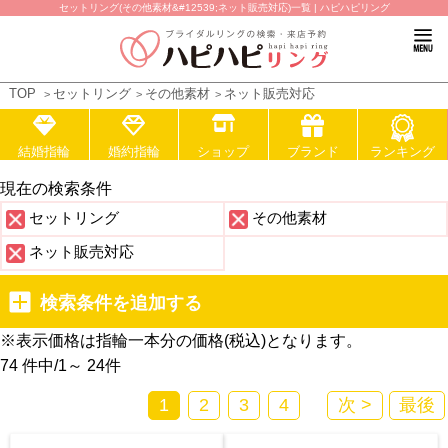
セットリング(その他素材&#12539;ネット販売対応)一覧 | ハピハピリング
TOP
セットリング
その他素材
ネット販売対応
結婚指輪
婚約指輪
ショップ
ブランド
ランキング
現在の検索条件
セットリング
その他素材
ネット販売対応
検索条件を追加する
※表示価格は指輪一本分の価格(税込)となります。
74 件中
/
1～ 24
件
1
2
3
4
次 >
最後