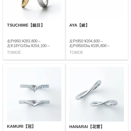
TSUCHIME【鎚目】
AYA【綾】
右Pt950:¥283,800～
左Pt950:¥204,600～
左K18YG/Dia:¥254,100～
右Pt950/Dia:¥195,800～
TOMOE
TOMOE
KAMURI【冠】
HANARAI【花雷】