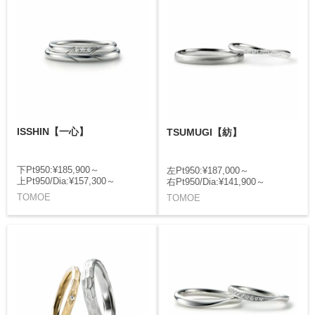
ISSHIN【一心】
TSUMUGI【紡】
下Pt950:¥185,900～
左Pt950:¥187,000～
上Pt950/Dia:¥157,300～
右Pt950/Dia:¥141,900～
TOMOE
TOMOE