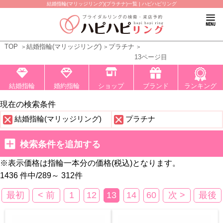
結婚指輪(マリッジリング)(プラチナ)一覧 | ハピハピリング
TOP
結婚指輪(マリッジリング)
プラチナ
13ページ目
結婚指輪
婚約指輪
ショップ
ブランド
ランキング
現在の検索条件
結婚指輪(マリッジリング)
プラチナ
検索条件を追加する
※表示価格は指輪一本分の価格(税込)となります。
1436 件中
/
289～ 312
件
最初
< 前
1
12
13
14
60
次 >
最後