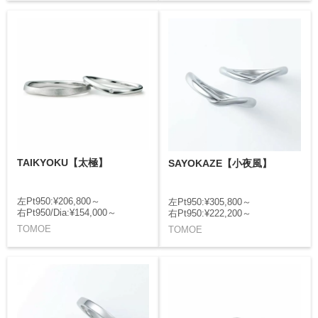
TAIKYOKU【太極】
SAYOKAZE【小夜風】
左Pt950:¥206,800～
左Pt950:¥305,800～
右Pt950/Dia:¥154,000～
右Pt950:¥222,200～
TOMOE
TOMOE