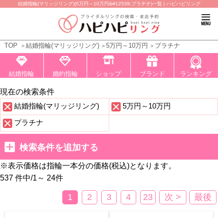
結婚指輪(マリッジリング)(5万円～10万円&#12539;プラチナ)一覧 | ハピハピリング
TOP
結婚指輪(マリッジリング)
5万円～10万円
プラチナ
結婚指輪
婚約指輪
ショップ
ブランド
ランキング
現在の検索条件
結婚指輪(マリッジリング)
5万円～10万円
プラチナ
検索条件を追加する
※表示価格は指輪一本分の価格(税込)となります。
537 件中
/
1～ 24
件
1
2
3
4
23
次 >
最後