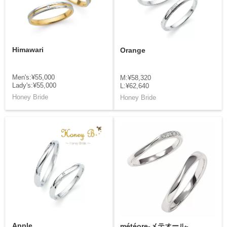
Himawari
Orange
Men's:¥55,000
M:¥58,320
Lady's:¥55,000
L:¥62,640
Honey Bride
Honey Bride
Apple
météore-メテオール-