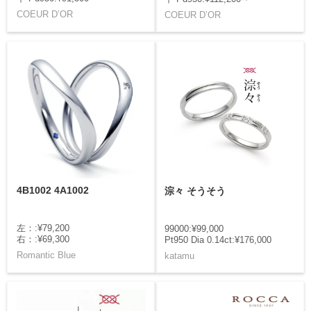
COEUR D’OR
COEUR D’OR
4B1002 4A1002
淙々 そうそう
左：:¥79,200
99000:¥99,000
右：:¥69,300
Pt950 Dia 0.14ct:¥176,000
Romantic Blue
katamu