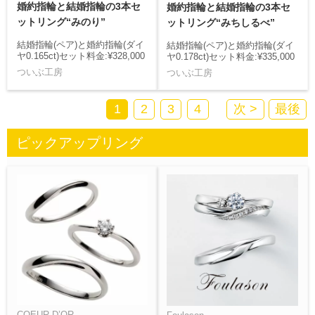
婚約指輪と結婚指輪の3本セ
婚約指輪と結婚指輪の3本セ
ットリング“みのり”
ットリング“みちしるべ”
結婚指輪(ペア)と婚約指輪(ダイ
結婚指輪(ペア)と婚約指輪(ダイ
ヤ0.165ct)セット料金:¥328,000
ヤ0.178ct)セット料金:¥335,000
ついぶ工房
ついぶ工房
1
2
3
4
次 >
最後
ピックアップリング
COEUR D’OR