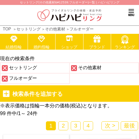
セットリング(その他素材&#12539;フルオーダー)一覧 | ハピハピリング
TOP
セットリング
その他素材
フルオーダー
結婚指輪
婚約指輪
ショップ
ブランド
ランキング
現在の検索条件
セットリング
その他素材
フルオーダー
検索条件を追加する
※表示価格は指輪一本分の価格(税込)となります。
99 件中
/
1～ 24
件
1
2
3
4
次 >
最後