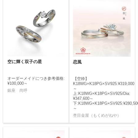
空に輝く双子の星
恋風
オーダーメイドにつき参考価格:
【空枠】
¥100,000～
K18WG×K18PG×SV925:¥319,000
～
銀座 尚呼
上:K18WG×K18PG×SV925/Dia:
¥347,600～
下:K18WG×K18PG×SV925:¥280,50
～
杢目金屋（もくめがねや）