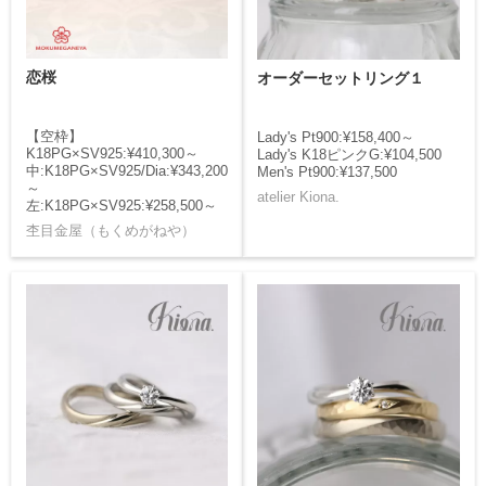
恋桜
オーダーセットリング１
【空枠】
Lady's Pt900:¥158,400～
K18PG×SV925:¥410,300～
Lady's K18ピンクG:¥104,500
中:K18PG×SV925/Dia:¥343,200
Men's Pt900:¥137,500
～
atelier Kiona.
左:K18PG×SV925:¥258,500～
杢目金屋（もくめがねや）