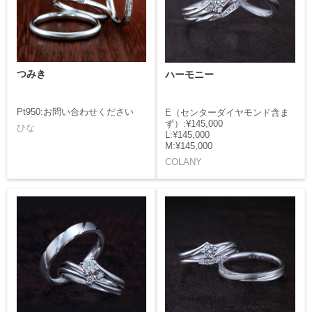
つみき
ハーモニー
Pt950:お問い合わせください
E（センターダイヤモンド含ま
ず）:¥145,000
ひな
L:¥145,000
M:¥145,000
COLANY