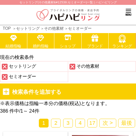
セットリング(その他素材&#12539;セミオーダー)一覧 | ハピハピリング
TOP
セットリング
その他素材
セミオーダー
結婚指輪
婚約指輪
ショップ
ブランド
ランキング
現在の検索条件
セットリング
その他素材
セミオーダー
検索条件を追加する
※表示価格は指輪一本分の価格(税込)となります。
386 件中
/
1～ 24
件
1
2
3
4
17
次 >
最後