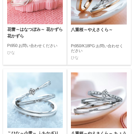
花蕾～はなつぼみ～ 花かずら
八重桜～やえさくら～
花かずら
Pt950:お問い合わせください
Pt950/K18PG:お問い合わせく
ださい
ひな
ひな
こひな～小雪～ ふちかざり
八重桜～やえさくら～ ちょう