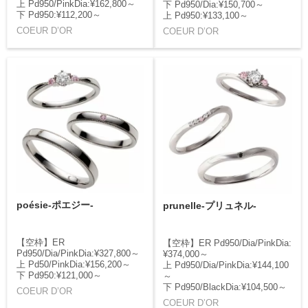
上 Pd950/PinkDia:¥162,800～
下 Pd950/Dia:¥150,700～
下 Pd950:¥112,200～
上 Pd950:¥133,100～
COEUR D’OR
COEUR D’OR
poésie-ポエジー-
prunelle-プリュネル-
【空枠】ER
【空枠】ER Pd950/Dia/PinkDia:
Pd950/Dia/PinkDia:¥327,800～
¥374,000～
上 Pd50/PinkDia:¥156,200～
上 Pd950/Dia/PinkDia:¥144,100
下 Pd950:¥121,000～
～
下 Pd950/BlackDia:¥104,500～
COEUR D’OR
COEUR D’OR