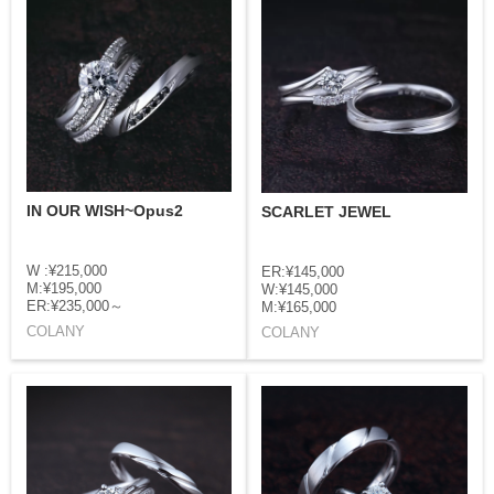
IN OUR WISH~Opus2
SCARLET JEWEL
W :¥215,000
ER:¥145,000
M:¥195,000
W:¥145,000
ER:¥235,000～
M:¥165,000
COLANY
COLANY