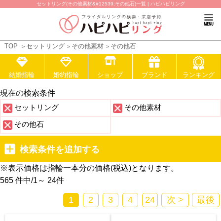
セットリング(その他素材&#12539;その他石)一覧 | ハピハピリング
TOP
セットリング
その他素材
その他石
結婚指輪
婚約指輪
ショップ
ブランド
ランキング
現在の検索条件
セットリング
その他素材
その他石
検索条件を追加する
※表示価格は指輪一本分の価格(税込)となります。
565 件中
/
1～ 24
件
1
2
3
4
24
次 >
最後