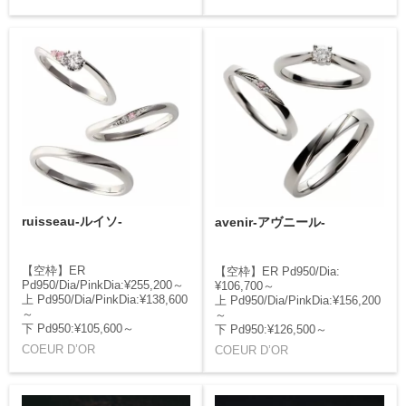
ruisseau-ルイソ-
avenir-アヴニール-
【空枠】ER
【空枠】ER Pd950/Dia:
Pd950/Dia/PinkDia:¥255,200～
¥106,700～
上 Pd950/Dia/PinkDia:¥138,600
上 Pd950/Dia/PinkDia:¥156,200
～
～
下 Pd950:¥105,600～
下 Pd950:¥126,500～
COEUR D’OR
COEUR D’OR