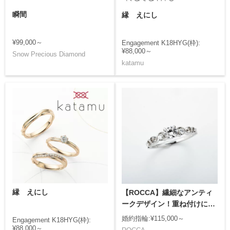
瞬間
縁 えにし
¥99,000～
Engagement K18HYG(枠):
¥88,000～
Snow Precious Diamond
katamu
縁 えにし
【ROCCA】繊細なアンティ
ークデザイン！重ね付けにも
ぴったりなエンゲージリング
婚約指輪:¥115,000～
Engagement K18HYG(枠):
¥88,000～