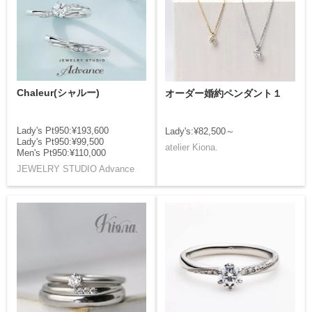
Chaleur(シャルー)
オーダー婚約ペンダント１
Lady's Pt950:¥193,600
Lady's:¥82,500～
Lady's Pt950:¥99,500
atelier Kiona.
Men's Pt950:¥110,000
JEWELRY STUDIO Advance