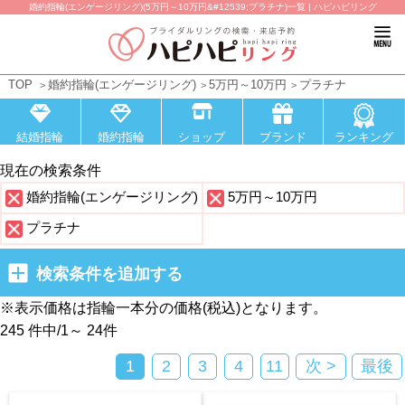
婚約指輪(エンゲージリング)(5万円～10万円&#12539;プラチナ)一覧 | ハピハピリング
TOP
婚約指輪(エンゲージリング)
5万円～10万円
プラチナ
結婚指輪
婚約指輪
ショップ
ブランド
ランキング
現在の検索条件
婚約指輪(エンゲージリング)
5万円～10万円
プラチナ
検索条件を追加する
※表示価格は指輪一本分の価格(税込)となります。
245 件中
/
1～ 24
件
1
2
3
4
11
次 >
最後