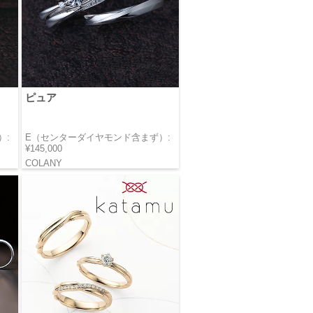
ピュア
）:
E（センターダイヤモンド含まず）:
¥145,000
COLANY