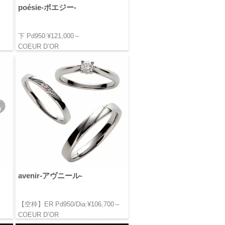
poésie-ポエジー-
下 Pd950:¥121,000～
COEUR D’OR
avenir-アヴニール-
～
【空枠】ER Pd950/Dia:¥106,700～
COEUR D’OR