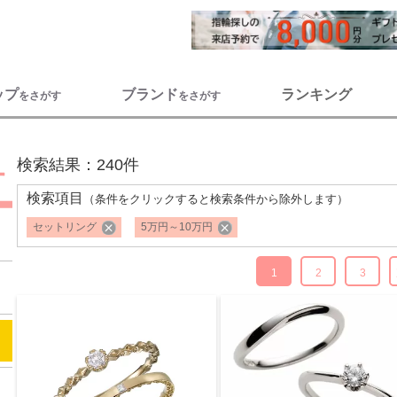
ップ
ブランド
ランキング
をさがす
をさがす
検索結果：240件
検索項目
（条件をクリックすると検索条件から除外します）
セットリング
5万円～10万円
1
2
3