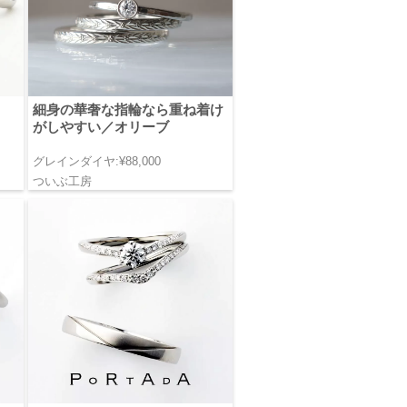
細身の華奢な指輪なら重ね着け
がしやすい／オリーブ
グレインダイヤ:¥88,000
ついぶ工房