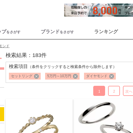
ップ
ブランド
ランキング
をさがす
をさがす
モンド
検索結果：183件
検索項目
（条件をクリックすると検索条件から除外します）
セットリング
5万円～10万円
ダイヤモンド
1
2
次へ 